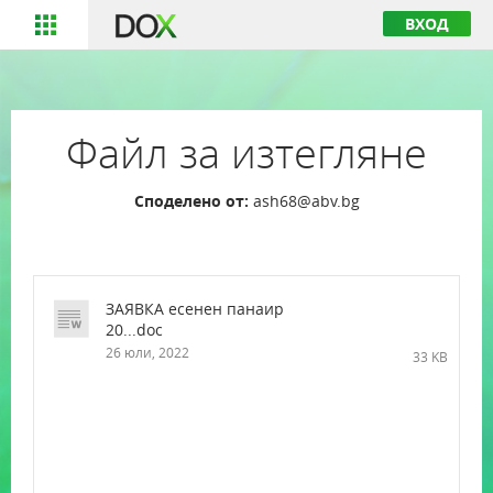
ВХОД
Файл за изтегляне
Споделено от:
ash68@abv.bg
ЗАЯВКА есенeн панаир
20...doc
26 юли, 2022
33 KB