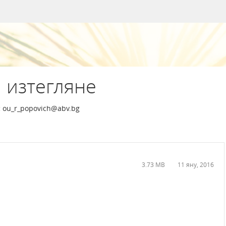
 изтегляне
:
ou_r_popovich@abv.bg
3.73 MB
11 яну, 2016