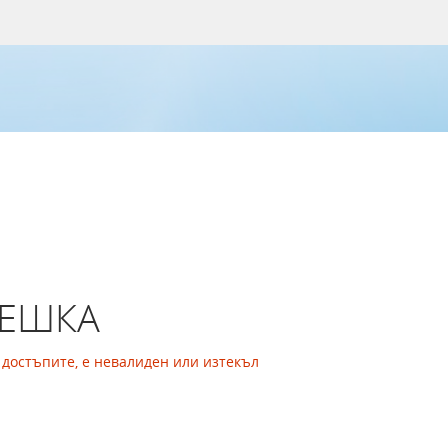
РЕШКА
а достъпите, е невалиден или изтекъл