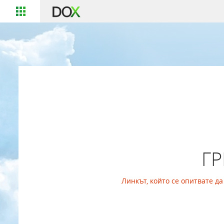
Г
Линкът, който се опитвате д