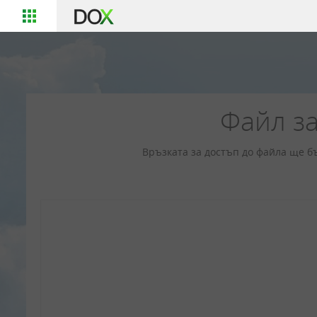
Файл за
Връзката за достъп до файла ще б