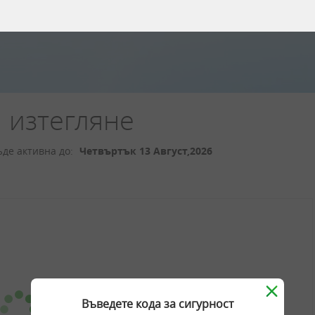
 изтегляне
ъде активна до:
Четвъртък 13 Август,
2026
Въведете кода за сигурност