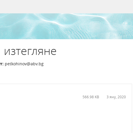
 изтегляне
т:
petkohinov@abv.bg
566.98 KB
3 яну, 2020