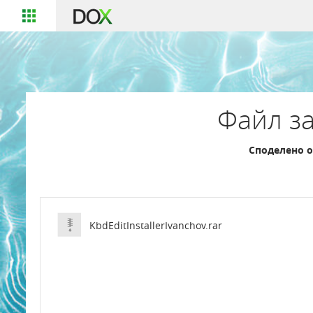
Файл за
Споделено о
KbdEditInstallerIvanchov.rar