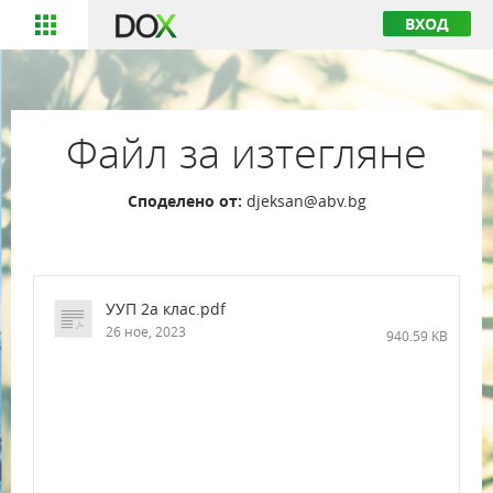
ВХОД
Файл за изтегляне
Споделено от:
djeksan@abv.bg
УУП 2а клас.pdf
26 ное, 2023
940.59 KB