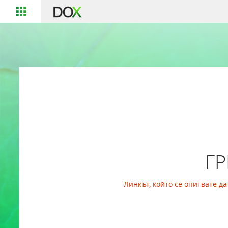
Г
Линкът, който се опитвате д