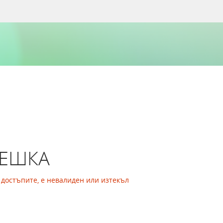
РЕШКА
а достъпите, е невалиден или изтекъл