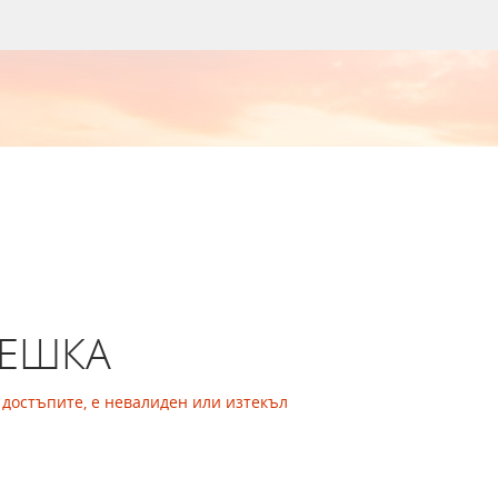
РЕШКА
а достъпите, е невалиден или изтекъл