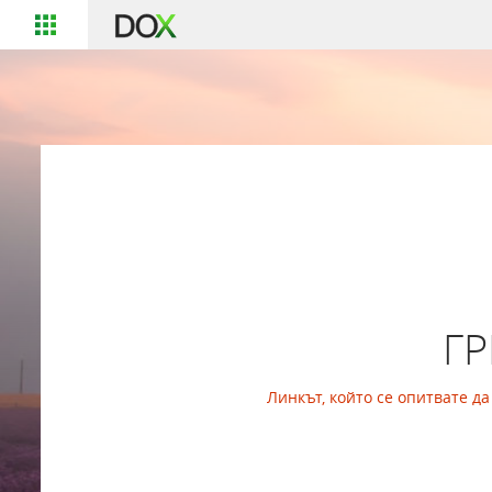
Г
Линкът, който се опитвате д