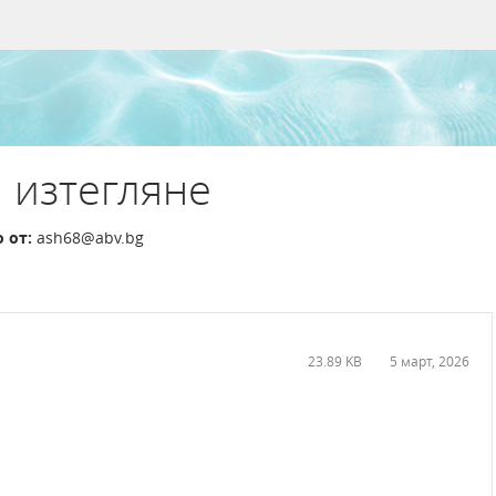
 изтегляне
 от:
ash68@abv.bg
23.89 KB
5 март, 2026