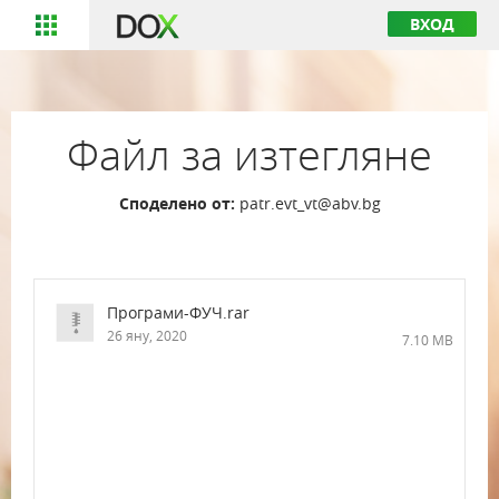
ВХОД
Файл за изтегляне
Споделено от:
patr.evt_vt@abv.bg
Програми-ФУЧ.rar
26 яну, 2020
7.10 MB