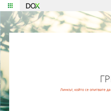
Г
Линкът, който се опитвате д