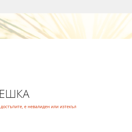
РЕШКА
а достъпите, е невалиден или изтекъл