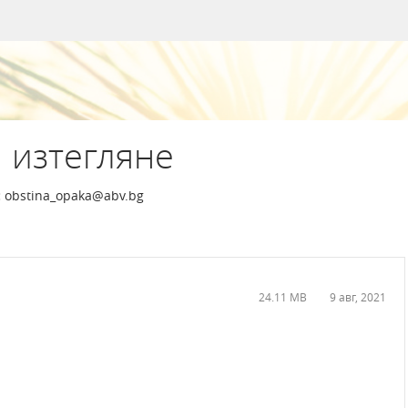
 изтегляне
:
obstina_opaka@abv.bg
24.11 MB
9 авг, 2021