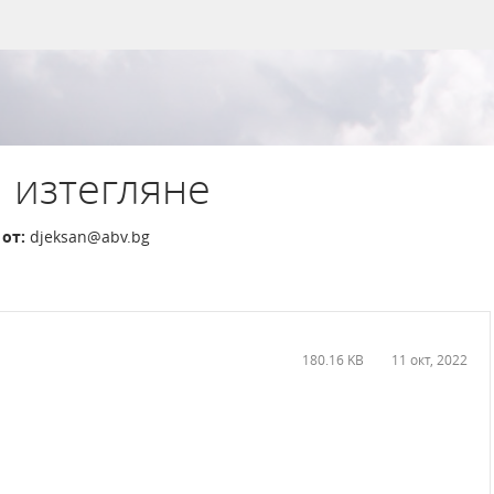
 изтегляне
от:
djeksan@abv.bg
180.16 KB
11 окт, 2022