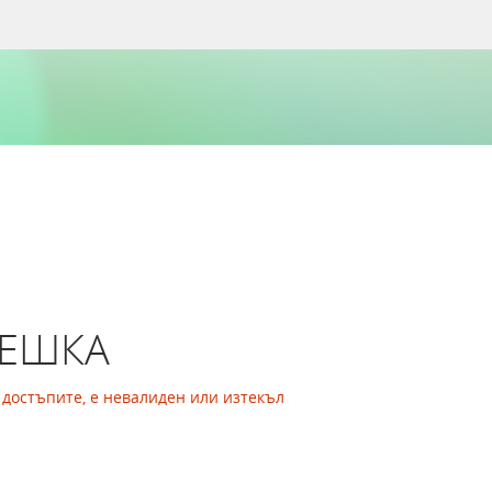
РЕШКА
а достъпите, е невалиден или изтекъл