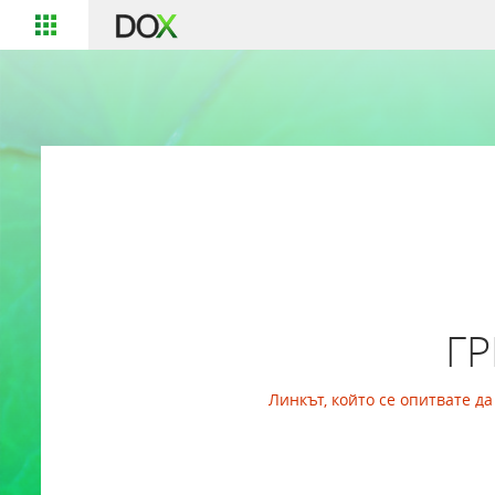
Г
Линкът, който се опитвате д