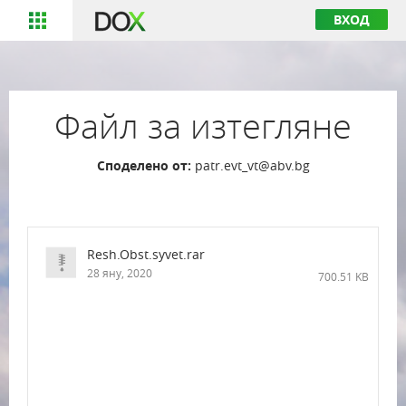
ВХОД
Файл за изтегляне
Споделено от:
patr.evt_vt@abv.bg
Resh.Obst.syvet.rar
28 яну, 2020
700.51 KB