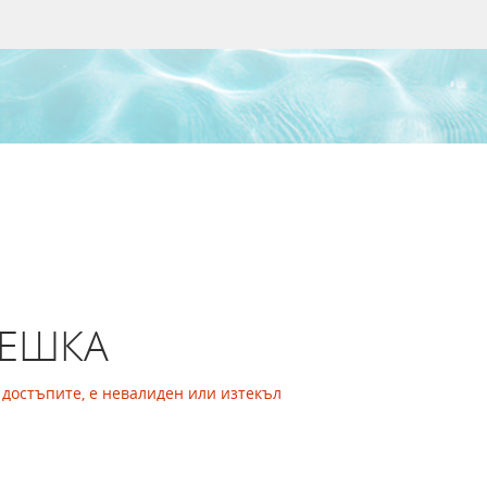
РЕШКА
а достъпите, е невалиден или изтекъл