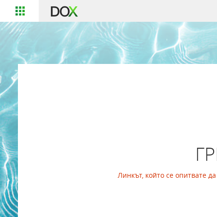
Г
Линкът, който се опитвате д