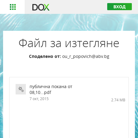
ВХОД
Файл за изтегляне
Споделено от:
ou_r_popovich@abv.bg
публична покана от
08,10...pdf
7 окт, 2015
2.74 MB