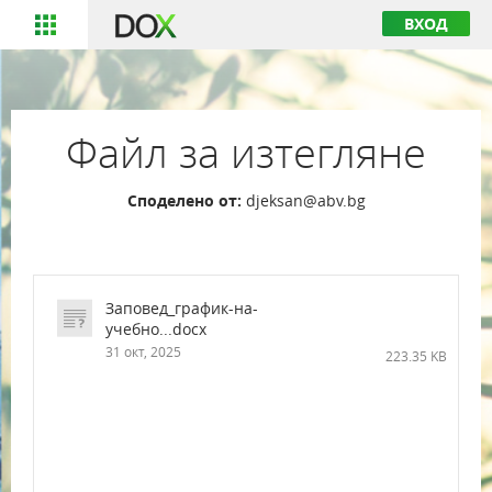
ВХОД
Файл за изтегляне
Споделено от:
djeksan@abv.bg
Заповед_график-на-
учебно...docx
31 окт, 2025
223.35 KB