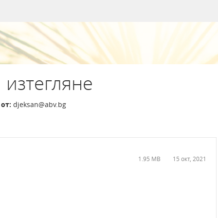
 изтегляне
от:
djeksan@abv.bg
1.95 MB
15 окт, 2021