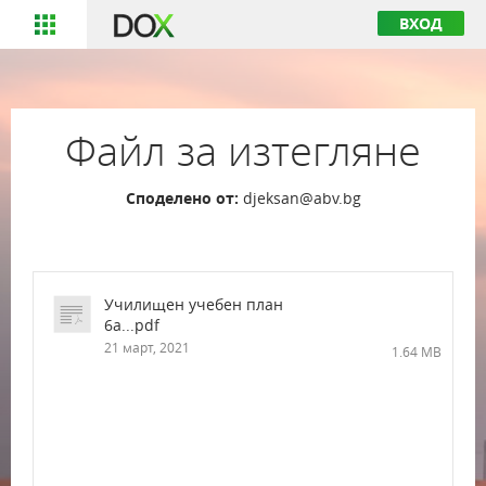
ВХОД
Файл за изтегляне
Споделено от:
djeksan@abv.bg
Училищен учебен план
6а...pdf
21 март, 2021
1.64 MB