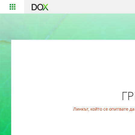
Г
Линкът, който се опитвате д