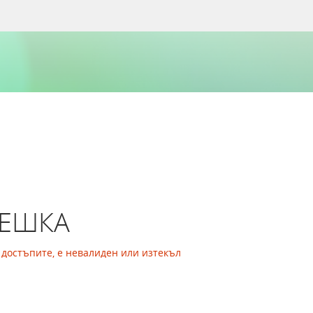
РЕШКА
а достъпите, е невалиден или изтекъл