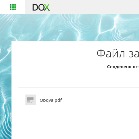
Файл за
Споделено от
Obqva.pdf