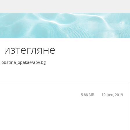
 изтегляне
:
obstina_opaka@abv.bg
5.88 MB
10 фев, 2019