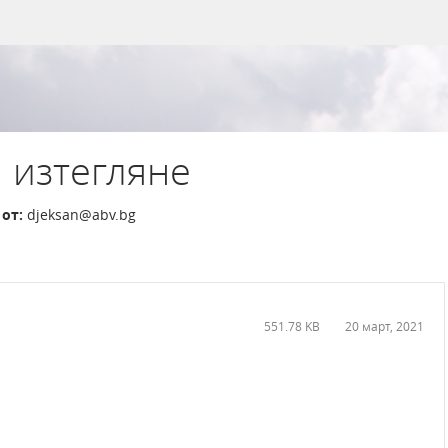
 изтегляне
от:
djeksan@abv.bg
551.78 KB
20 март, 2021