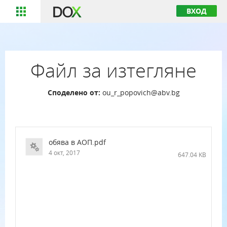
ВХОД
Файл за изтегляне
Споделено от:
ou_r_popovich@abv.bg
обява в АОП.pdf
4 окт, 2017
647.04 KB