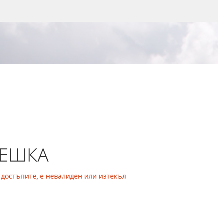
РЕШКА
а достъпите, е невалиден или изтекъл