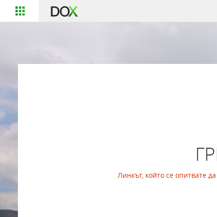
Г
Линкът, който се опитвате д