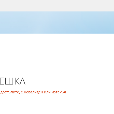
РЕШКА
а достъпите, е невалиден или изтекъл