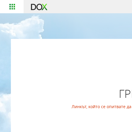
Г
Линкът, който се опитвате д