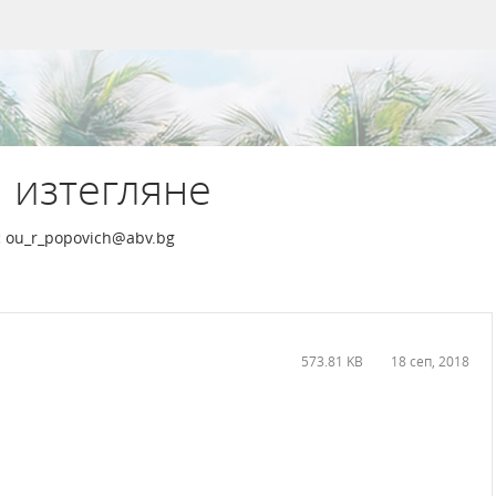
 изтегляне
:
ou_r_popovich@abv.bg
573.81 KB
18 сеп, 2018