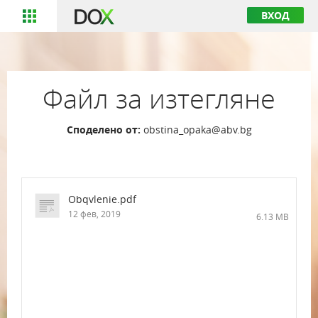
ВХОД
Файл за изтегляне
Споделено от:
obstina_opaka@abv.bg
Obqvlenie.pdf
12 фев, 2019
6.13 MB