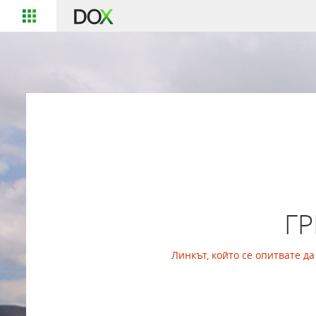
Г
Линкът, който се опитвате д