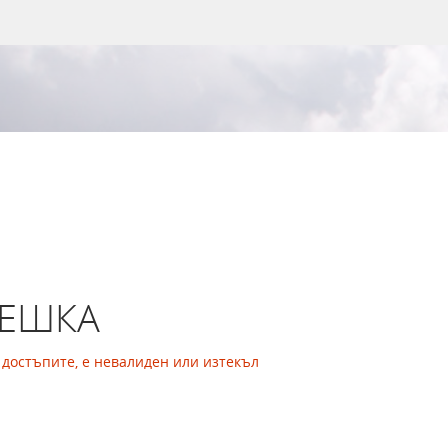
РЕШКА
а достъпите, е невалиден или изтекъл