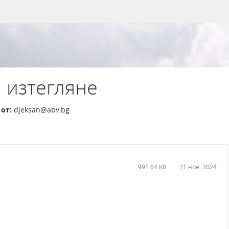
 изтегляне
от:
djeksan@abv.bg
991.64 KB
11 ное, 2024