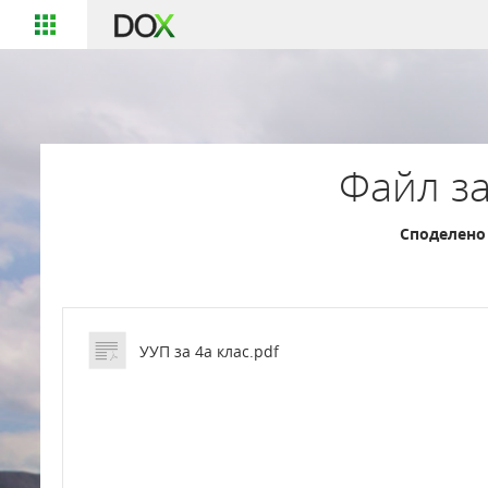
Файл за
Споделено 
УУП за 4а клас.pdf