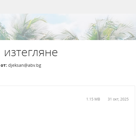
 изтегляне
от:
djeksan@abv.bg
1.15 MB
31 окт, 2025