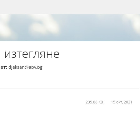
 изтегляне
от:
djeksan@abv.bg
235.88 KB
15 окт, 2021